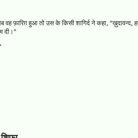
ह फ़ारिग़ हुआ तो उस के किसी शागिर्द ने कहा, “ख़ुदावन्द, 
ीम दी।”
,