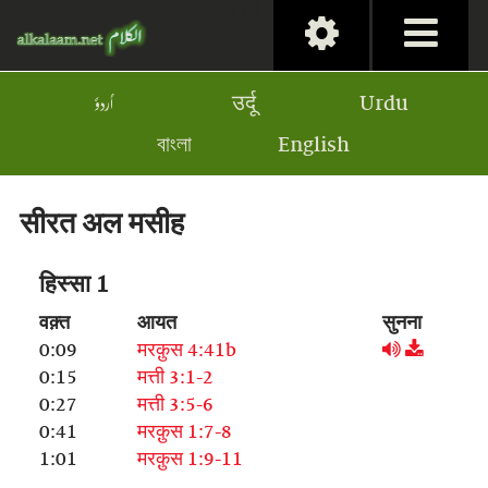
اُردوٗ
اُردوٗ
उर्दू
Urdu
বাংলা
English
सीरत अल मसीह
हिस्सा 1
वक़्त
आयत
सुनना
0:09
मरक़ुस 4:41b
0:15
मत्ती 3:1-2
0:27
मत्ती 3:5-6
0:41
मरक़ुस 1:7-8
1:01
मरक़ुस 1:9-11