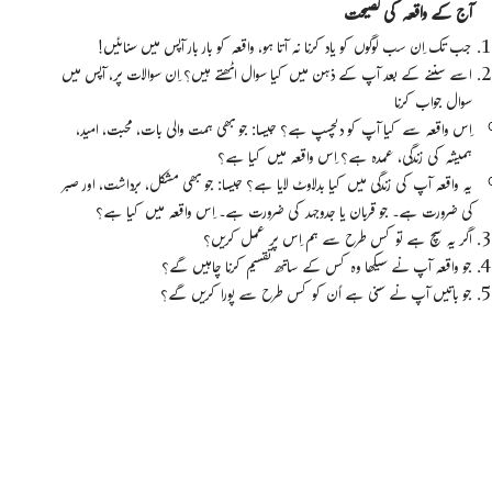
آج کے واقعہ کی نصیحت
جب تک اِن سب لوگوں کو یاد کرنا نہ آتا ہو، واقعہ کو بار بار آپس میں سنائیں!
اسے سننے کے بعد آپ کے ذہن میں کیا سوال اٹھتے ہیں؟ اِن سوالات پر، آپس میں
سوال جواب کرنا
اِس واقعہ سے کیا آپ کو دلچسپ ہے؟ جیسا: جو بھی ہمت والی بات، محبت، امید،
ہمیشہ کی زندگی، عمدہ ہے؟ اِس واقعہ میں کیا ہے؟
یہ واقعہ آپ کی زندگی میں کیا بدلاوٹ لایا ہے؟ جیسا: جو بھی مشکل، برداشت، اور صبر
کی ضرورت ہے۔ جو قربان یا جدوجہد کی ضرورت ہے۔ اِس واقعہ میں کیا ہے؟
اگر یہ سچ ہے تو کس طرح سے ہم اِس پر عمل کریں؟
جو واقعہ آپ نے سیکھا وہ کس کے ساتھ تقسیم کرنا چاہیں گے؟
جو باتیں آپ نے سنی ہے اُن کو کس طرح سے پورا کریں گے؟