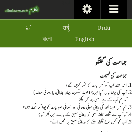
اُردوٗ
اُردوٗ
उर्दू
Urdu
বাংলা
English
جماعت کی گفتگو
جماعت کی نصیحت
اِس ہفتے آپ کو کس بات کا شکر کریں گے؟
آپ کی پریشانیاں کیا ہیں؟ (جیسا: سکون، بیمار، جذباتی، یا روحانی معاملہ)
کیا ہم آپ کے لیے کسی دعا کر سکتے
ہم کس طرح اُن کی بتائی ہوئی روحانی اور جسمانی ضروریات کو پورا کر سکتے ہیں؟
کیا آپ نے پچھلے ہفتے کسی کو روحانی سبق کے بارے میں ذکر کیا؟
آپ کو کس طرح پچھلے ہفتے کا روحانی سبق پر عمل لائے؟